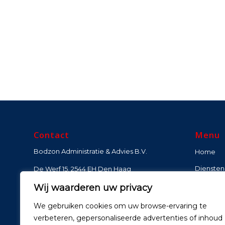
Contact
Menu
Bodzon Administratie & Advies B.V.
Home
Diensten
De Werf 15, 2544 EH Den Haag
Over On
Wij waarderen uw privacy
KvK: 91066433
Btw nr: NL865541723B01
Contact
We gebruiken cookies om uw browse-ervaring te
Becon nr: 756143
verbeteren, gepersonaliseerde advertenties of inhoud
IBAN: NL88RABO0366490079