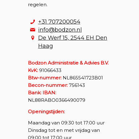
regelen.
+31 707200054
info@bodzon.nl
De Werf 15, 2544 EH Den
Haag
Bodzon Administratie & Advies B.V.
KvK:
91066433
Btw-nummer:
NL865541723B01
Becon-nummer:
756143
Bank: IBAN:
NL88RABO0366490079
Openingstijden:
Maandag van 09:30 tot 17:00 uur
Dinsdag tot en met vrijdag van
09:00 tot 17:00 uur