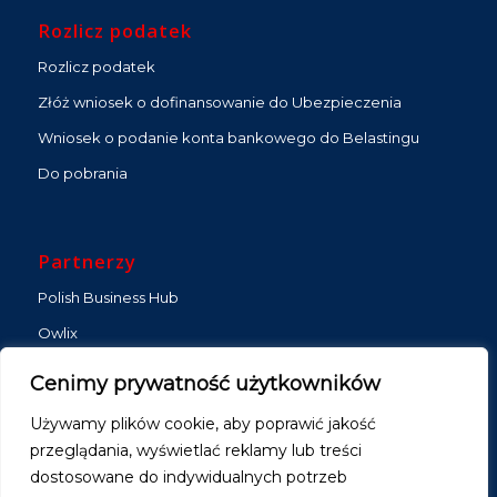
Rozlicz podatek
Rozlicz podatek
Złóż wniosek o dofinansowanie do Ubezpieczenia
Wniosek o podanie konta bankowego do Belastingu
Do pobrania
Partnerzy
Polish Business Hub
Owlix
Zlecenia ZZP
Cenimy prywatność użytkowników
Gybo Media
Używamy plików cookie, aby poprawić jakość
Strona na abonament
przeglądania, wyświetlać reklamy lub treści
DMKB Partners
dostosowane do indywidualnych potrzeb