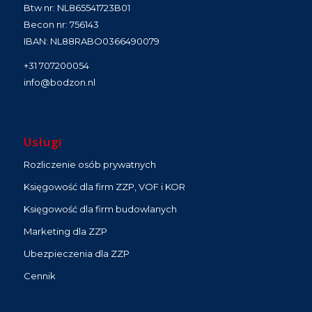
Btw nr: NL865541723B01
Becon nr: 756143
IBAN: NL88RABO0366490079
+31 707200054
info@bodzon.nl
Usługi
Rozliczenie osób prywatnych
Księgowość dla firm ZZP, VOF i KOR
Księgowość dla firm budowlanych
Marketing dla ZZP
Ubezpieczenia dla ZZP
Cennik