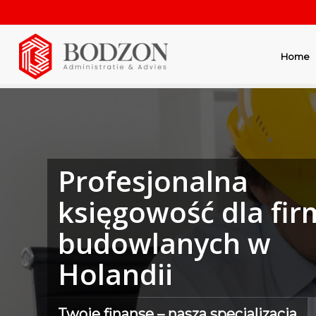
Home
Profesjonalna
księgowość dla fir
budowlanych w
Holandii
Twoje finanse – nasza specjalizacja