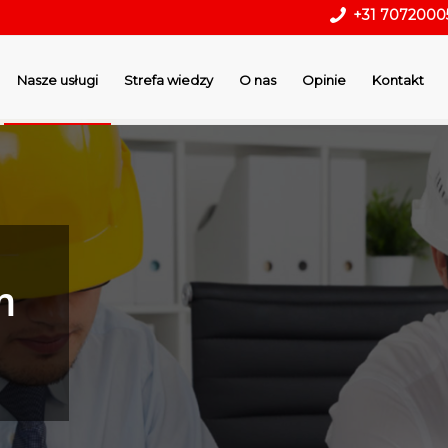
+31 7072000
Nasze usługi
Strefa wiedzy
O nas
Opinie
Kontakt
m