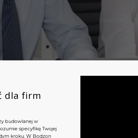
 dla firm
ży budowlanej w
 rozumie specyfikę Twojej
ażdym kroku. W Bodzon