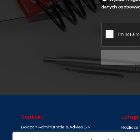
danych osobowych 
Kontakt
Usługi
Bodzon Administratie & Advies B.V.
Rozlicze
Księgowo
De Werf 15, 2544 EH Den Haag