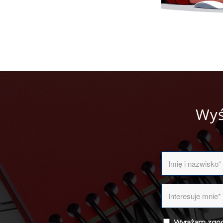
Wyś
Wyrażam zgod