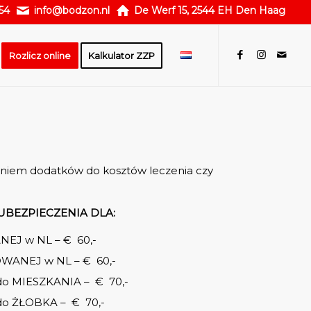
54
info@bodzon.nl
De Werf 15, 2544 EH Den Haag
Rozlicz online
Kalkulator ZZP
aniem dodatków do kosztów leczenia czy
BEZPIECZENIA DLA:
J w NL – € 60,-
ANEJ w NL – € 60,-
 MIESZKANIA – € 70,-
 ŻŁOBKA – € 70,-