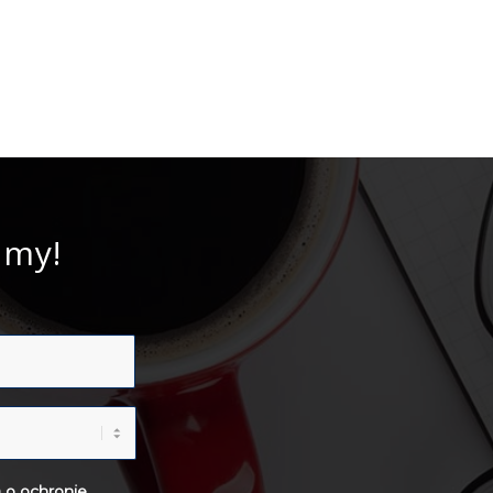
imy!
 o ochronie