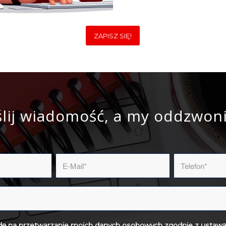
ZAPISZ SIĘ!
lij wiadomość, a my oddzwon
ę na przetwarzanie moich danych osobowych zgodnie z ustawą