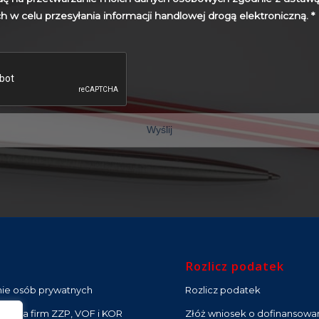
w celu przesyłania informacji handlowej drogą elektroniczną.
*
Rozlicz podatek
nie osób prywatnych
Rozlicz podatek
ść dla firm ZZP, VOF i KOR
Złóż wniosek o dofinansowa