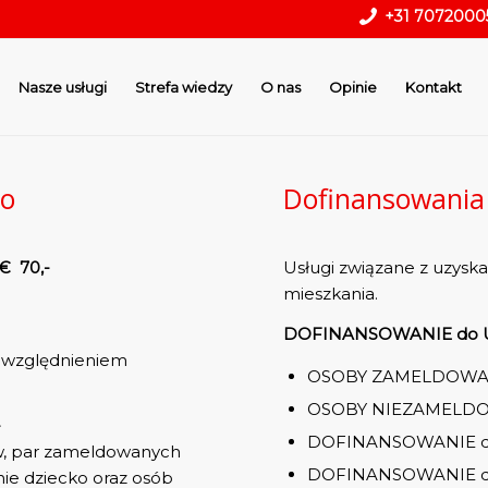
+31 7072000
Nasze usługi
Strefa wiedzy
O nas
Opinie
Kontakt
go
Dofinansowania
 70,-
Usługi związane z uzysk
mieszkania.
DOFINANSOWANIE do U
uwzględnieniem
OSOBY ZAMELDOWANE
OSOBY NIEZAMELDOW
-
DOFINANSOWANIE do
w, par zameldowanych
DOFINANSOWANIE do
ie dziecko oraz osób