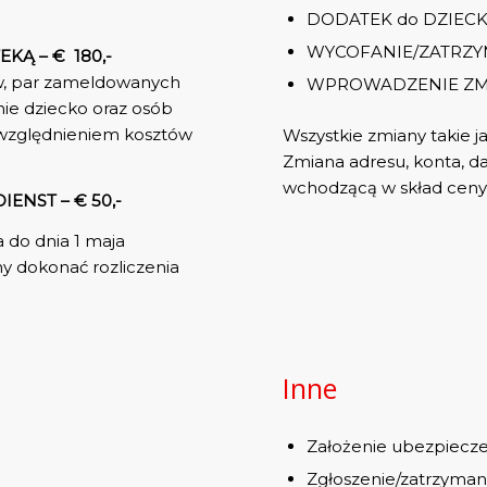
DODATEK do DZIECKA
WYCOFANIE/ZATRZY
KĄ – € 180,-
w, par zameldowanych
WPROWADZENIE ZMI
ie dziecko oraz osób
 uwzględnieniem kosztów
Wszystkie zmiany takie ja
Zmiana adresu, konta, d
wchodzącą w skład ceny 
NST – € 50,-
do dnia 1 maja
 dokonać rozliczenia
Inne
Założenie ubezpiecze
Zgłoszenie/zatrzyman