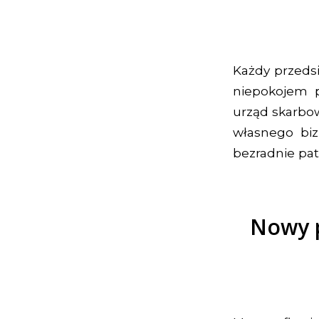
Każdy przedsię
niepokojem p
urząd skarbow
własnego bi
bezradnie pat
Nowy 