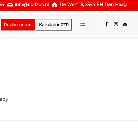
54
info@bodzon.nl
De Werf 15, 2544 EH Den Haag
Rozlicz online
Kalkulator ZZP
ady.