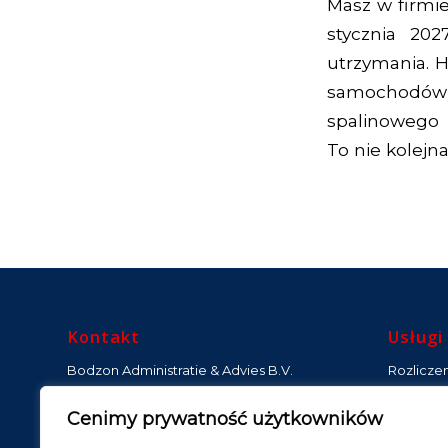
Masz w firmi
stycznia 20
utrzymania. 
samochodów 
spalinowego 
To nie kolejna
Kontakt
Usługi
Bodzon Administratie & Advies B.V.
Rozlicze
Księgowo
De Werf 15, 2544 EH Den Haag
Cenimy prywatność użytkowników
Księgowo
KvK: 91066433