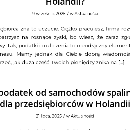
Holandii?
/
9 września, 2025
w
Aktualności
biorca zna to uczucie. Ciężko pracujesz, firma rozw
atrzysz na rosnące zyski, bo wiesz, że zaraz zgło
y. Tak, podatki i rozliczenia to nieodłączny eleme
znesu. Mamy jednak dla Ciebie dobrą wiadomość
rzeć, jak duża część Twoich pieniędzy znika na […]
podatek od samochodów spali
dla przedsiębiorców w Holandi
/
21 lipca, 2025
w
Aktualności