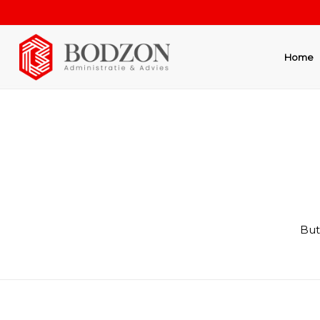
Home
But