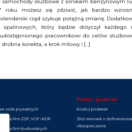
e samochody służbowe z silnikiem benzynowym lub
27 roku możesz się zdziwić, jak bardzo wzrosn
Holenderski rząd szykuje potężną zmianę. Dodatko
spalinowych, który będzie dotyczył każdego
udostępnionego pracownikowi do celów służbow
 drobna korekta, a krok milowy i […]
Rozlicz podatek
nie osób prywatnych
Rozlicz podatek
ść dla firm ZZP, VOF i KOR
Złóż wniosek o dofinansowa
Ubezpieczenia
ść dla firm budowlanych