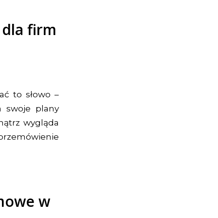
dla firm
ać to słowo –
a swoje plany
wnątrz wygląda
 przemówienie
rmowe w