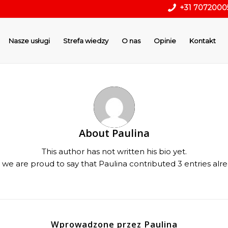
+31 7072000
Nasze usługi
Strefa wiedzy
O nas
Opinie
Kontakt
About
Paulina
This author has not written his bio yet.
 we are proud to say that
Paulina
contributed 3 entries alre
Wprowadzone przez Paulina