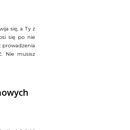
ija się, a Ty z
si się po nie
nt prowadzenia
. Nie musisz
nowych
i