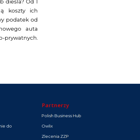
 diesla? Od 1
ą koszty ich
wy podatek od
 nowego auta
o-prywatnych.
Partnerzy
Polish Business Hub
nie do
Owlix
Zlecenia ZZP