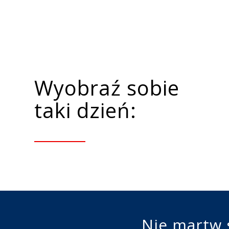
Wyobraź sobie
taki dzień:
Nie martw s