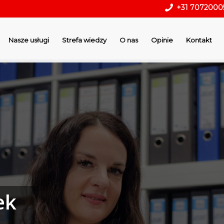
+31 7072000
Nasze usługi
Strefa wiedzy
O nas
Opinie
Kontakt
ek