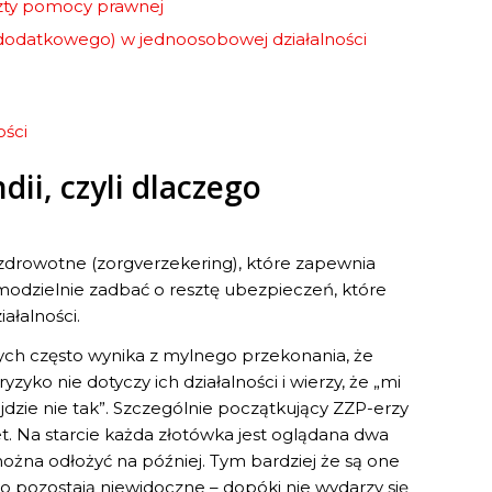
szty pomocy prawnej
dodatkowego) w jednoosobowej działalności
ości
ii, czyli dlaczego
 zdrowotne (zorgverzekering), które zapewnia
modzielnie zadbać o resztę ubezpieczeń, które
ałalności.
ych często wynika z mylnego przekonania, że
zyko nie dotyczy ich działalności i wierzy, że „mi
pójdzie nie tak”. Szczególnie początkujący ZZP-erzy
t. Na starcie każda złotówka jest oglądana dwa
można odłożyć na później. Tym bardziej że są one
o pozostają niewidoczne – dopóki nie wydarzy się