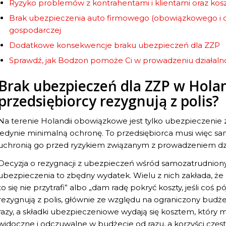
Ryzyko problemów z kontrahentami i klientami oraz ko
Brak ubezpieczenia auto firmowego (obowiązkowego i 
gospodarczej
Dodatkowe konsekwencje braku ubezpieczeń dla ZZP
Sprawdź, jak Bodzon pomoże Ci w prowadzeniu działaln
Brak ubezpieczeń dla ZZP w Holand
przedsiębiorcy rezygnują z polis?
Na terenie Holandii obowiązkowe jest tylko ubezpieczenie
jedynie minimalną ochronę. To przedsiębiorca musi więc sa
uchronią go przed ryzykiem związanym z prowadzeniem dzi
Decyzja o rezygnacji z ubezpieczeń wśród samozatrudnion
ubezpieczenia to zbędny wydatek. Wielu z nich zakłada, że ry
to się nie przytrafi” albo „dam radę pokryć koszty, jeśli coś 
rezygnują z polis, głównie ze względu na ograniczony budże
razy, a składki ubezpieczeniowe wydają się kosztem, który 
widoczne i odczuwalne w budżecie od razu, a korzyści częst