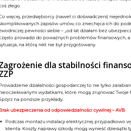
coś złego.
Co więcej, przedsiębiorcy (nawet ci doświadczeni) niejednokr
skomplikowanych zapisów umów, co zniechęca ich do pode
zwodniczej pewności siebie – „od lat działam bez ubezpieczeni
często prowadzi do poważnych problemów finansowych, a n
sytuacja, na którą nikt nie był przygotowany.
Zagrożenie dla stabilności finans
ZZP
Prowadzenie działalności gospodarczej to nie tylko zarabiani
nieoczekiwanymi wydatkami, które mogą zrujnować Twoje fin
Spójrz na poniższe przykłady.
Brak ubezpieczenia od odpowiedzialności cywilnej – AVB
Podczas montażu instalacji elektrycznej przypadkowo wy
klienta. Koszty naprawy szkody mogą wynieść dziesiątki t