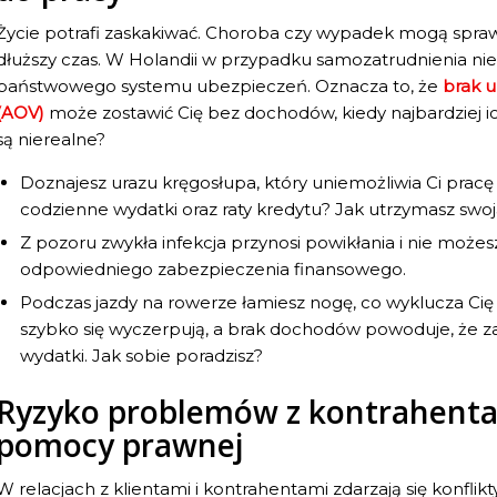
Życie potrafi zaskakiwać. Choroba czy wypadek mogą sprawi
dłuższy czas. W Holandii w przypadku samozatrudnienia nie
państwowego systemu ubezpieczeń. Oznacza to, że
brak u
(AOV)
może zostawić Cię bez dochodów, kiedy najbardziej i
są nierealne?
Doznajesz urazu kręgosłupa, który uniemożliwia Ci pracę 
codzienne wydatki oraz raty kredytu? Jak utrzymasz swoj
Z pozoru zwykła infekcja przynosi powikłania i nie możes
odpowiedniego zabezpieczenia finansowego.
Podczas jazdy na rowerze łamiesz nogę, co wyklucza Cię 
szybko się wyczerpują, a brak dochodów powoduje, że z
wydatki. Jak sobie poradzisz?
Ryzyko problemów z kontrahentam
pomocy prawnej
W relacjach z klientami i kontrahentami zdarzają się konflik