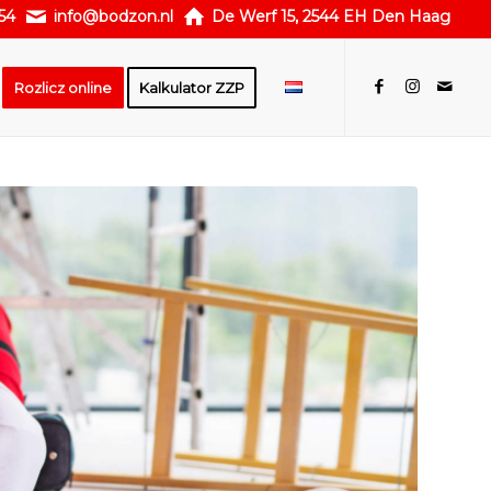
54
info@bodzon.nl
De Werf 15, 2544 EH Den Haag
Rozlicz online
Kalkulator ZZP