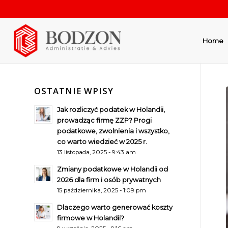
Home
OSTATNIE WPISY
Jak rozliczyć podatek w Holandii,
prowadząc firmę ZZP? Progi
podatkowe, zwolnienia i wszystko,
co warto wiedzieć w 2025 r.
13 listopada, 2025 - 9:43 am
Zmiany podatkowe w Holandii od
2026 dla firm i osób prywatnych
15 października, 2025 - 1:09 pm
Dlaczego warto generować koszty
firmowe w Holandii?