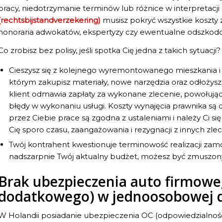
pracy, niedotrzymanie terminów lub różnice w interpretacj
(rechtsbijstandverzekering)
musisz pokryć wszystkie koszt
honoraria adwokatów, ekspertyzy czy ewentualne odszkod
Co zrobisz bez polisy, jeśli spotka Cię jedna z takich sytuacji?
Cieszysz się z kolejnego wyremontowanego mieszkania i 
którym zakupisz materiały, nowe narzędzia oraz odłoży
klient odmawia zapłaty za wykonane zlecenie, powołują
błędy w wykonaniu usługi. Koszty wynajęcia prawnika są d
przez Ciebie prace są zgodna z ustaleniami i należy Ci si
Cię sporo czasu, zaangażowania i rezygnacji z innych zle
Twój kontrahent kwestionuje terminowość realizacji za
nadszarpnie Twój aktualny budżet, możesz być zmuszony do
Brak ubezpieczenia auto firmow
dodatkowego) w jednoosobowej d
W Holandii posiadanie ubezpieczenia OC (odpowiedzialnośc