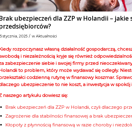
Brak ubezpieczeń dla ZZP w Holandii – jakie 
przedsiębiorców?
/
15 stycznia, 2025
w
Aktualności
Kiedy rozpoczynasz własną działalność gospodarczą, chces
swobodą i niezależnością kryje się również odpowiedzialność
za zabezpieczenie siebie i swojej firmy przed nieoczekiwa
Holandii to problem, który może wydawać się odległy. Nies
przekształci codzienną rutynę w finansowy koszmar. Sprawdź,
dlaczego ubezpieczenie to nie koszt, a inwestycja w spokój i 
Z naszego artykułu dowiesz się:
Brak ubezpieczeń dla ZZP w Holandii, czyli dlaczego prze
Zagrożenie dla stabilności finansowej a brak ubezpiecze
Kłopoty z płynnością finansową w razie choroby i niezdol