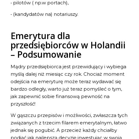
• pilotów ( np.w portach),
• (kandydatów na) notariuszy.
Emerytura dla
przedsiębiorców w Holandii
– Podsumowanie
Mądry przedsiębiorca jest przewidujący i wybiega
myślą dalej niż miesiąc czy rok. Chociaż moment
odejścia na emeryturę może teraz wydawać się
bardzo odległy, warto już teraz pomyśleć o tym,
jak zapewnić sobie finansową pewność na
przyszłość!
W gąszczu przepisów i możliwości, zwłaszcza tych
związanych z trzecim filarem emerytalnym, łatwo
jednak się pogubić. A przecież każdy chciałby
podjąć jak najlepszą decyzję inwestując w swoją