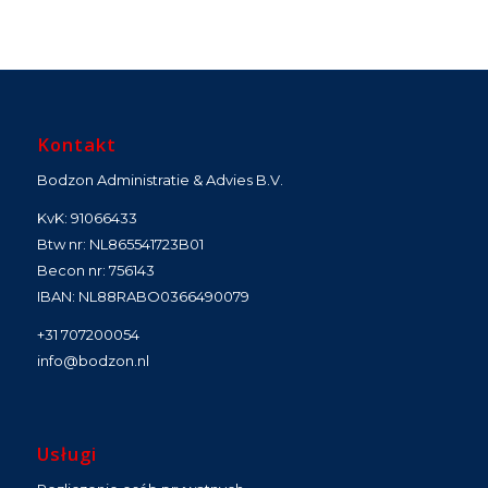
Kontakt
Bodzon Administratie & Advies B.V.
KvK: 91066433
Btw nr: NL865541723B01
Becon nr: 756143
IBAN: NL88RABO0366490079
+31 707200054
info@bodzon.nl
Usługi