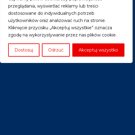
Btw nr: NL865541723B01
przeglądania, wyświetlać reklamy lub treści
Becon nr: 756143
dostosowane do indywidualnych potrzeb
IBAN: NL88RABO0366490079
użytkowników oraz analizować ruch na stronie.
+31 707200054
Kliknięcie przycisku „Akceptuj wszystkie” oznacza
info@bodzon.nl
zgodę na wykorzystywanie przez nas plików cookie.
Dostosuj
Odrzuć
Akceptuj wszystko
Usługi
Rozliczenie osób prywatnych
Księgowość dla firm ZZP, VOF i KOR
Księgowość dla firm budowlanych
Marketing dla ZZP
Ubezpieczenia dla ZZP
Cennik