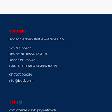
Kontakt
Bodzon Administratie & Advies B.V.
KvK: 91066433
Btw nr: NL865541723B01
Becon nr: 756143
IBAN: NL88RABO0366490079
+31 707200054
info@bodzon.nl
Usługi
Rozliczenie osób prywatnych