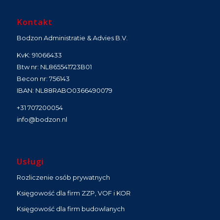
Kontakt
Bodzon Administratie & Advies B.V.
KvK: 91066433
Btw nr: NL865541723B01
Becon nr: 756143
IBAN: NL88RABO0366490079
+31 707200054
info@bodzon.nl
Usługi
Rozliczenie osób prywatnych
Księgowość dla firm ZZP, VOF i KOR
Księgowość dla firm budowlanych